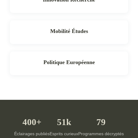
Mobilité Études
Politique Européenne
400+
51k
79
Éclairages publiés
Esprits curieux
Programmes décryptés